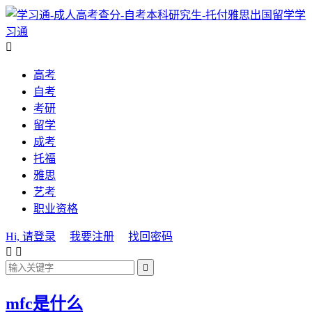
学
习通

高考
自考
考研
留学
成考
托福
雅思
艺考
职业资格
Hi, 请登录
我要注册
找回密码



mfc是什么