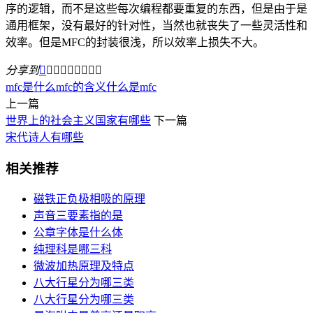
序的逻辑，而不是这些每次编程都要重复的东西，但是由于是
通用框架，没有最好的针对性，当然也就丧失了一些灵活性和
效率。但是MFC的封装很浅，所以效率上损失不大。
分享到









mfc是什么
mfc的含义
什么是mfc
上一篇
世界上的社会主义国家有哪些
下一篇
宋代诗人有哪些
相关推荐
磁铁正负极相吸的原理
声音三要素指的是
公章字体是什么体
纯理科是哪三科
微波加热原理及特点
八大行星分为哪三类
八大行星分为哪三类