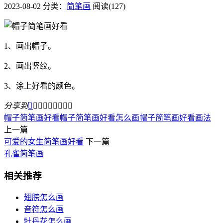
2023-08-02
分类：
简笔画
阅读(127)
1、画出帽子。
2、画出竖纹。
3、涂上好看的颜色。
分享到









帽子简笔画好看
帽子简笔画好看怎么画
帽子简笔画好看画法
上一篇
可爱的女生简笔画好看
下一篇
孔雀简笔画
相关推荐
翅膀怎么画
音符怎么画
牡丹花怎么画