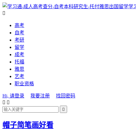
学

高考
自考
考研
留学
成考
托福
雅思
艺考
职业资格
Hi, 请登录
我要注册
找回密码



帽子简笔画好看