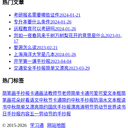
热门文章
考研报名需要哪些证件
2024-01-21
专升本要什么条件
2024-01-26
远程教育可以考研吗
2024-01-26
忽如一夜春风来千树万树梨花开的意思是什么
2023-01-
17
婺源怎么读
2023-02-21
上海海洋大学是几本
2024-01-26
开学第一课手抄报
2023-04-04
交通安全手抄报简单又漂亮
2023-03-29
热门标签
简笔画
手抄报
卡通
画法
教师节
老师
简单
卡通可爱
可爱
文本框简
笔画
花朵
好看
语文
中秋节
卡通简约
中秋手抄报
防溺水
文本框
读
书
中秋
简单又漂亮
简约
国庆手抄报
漂亮
清明节
劳动节
世界读书
日
手抄报内容
五一劳动节
的手抄报
© 2015-2026
学习通
网站地图