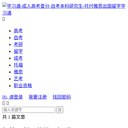
学
习通

高考
自考
考研
留学
成考
托福
雅思
艺考
职业资格
Hi, 请登录
我要注册
找回密码



共 1 篇文章