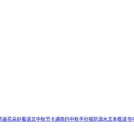
笔画
花朵
好看
语文
中秋节
卡通简约
中秋手抄报
防溺水
文本框
读书