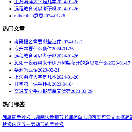
上海海洋大学是几本
2024-01-26
远程教育可以考研吗
2024-01-26
rather than意思
2024-01-26
热门文章
考研报名需要哪些证件
2024-01-21
专升本要什么条件
2024-01-26
远程教育可以考研吗
2024-01-26
忽如一夜春风来千树万树梨花开的意思是什么
2023-01-17
婺源怎么读
2023-02-21
上海海洋大学是几本
2024-01-26
开学第一课手抄报
2023-04-04
交通安全手抄报简单又漂亮
2023-03-29
热门标签
简笔画
手抄报
卡通
画法
教师节
老师
简单
卡通可爱
可爱
文本框简
抄报内容
五一劳动节
的手抄报