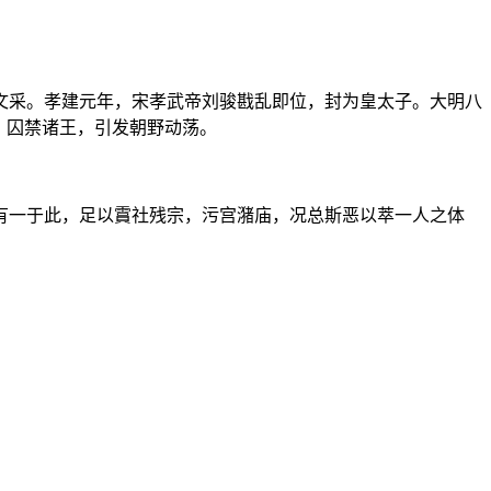
采。孝建元年，宋孝武帝刘骏戡乱即位，封为皇太子。大明八
，囚禁诸王，引发朝野动荡。
一于此，足以霣社残宗，污宫潴庙，况总斯恶以萃一人之体