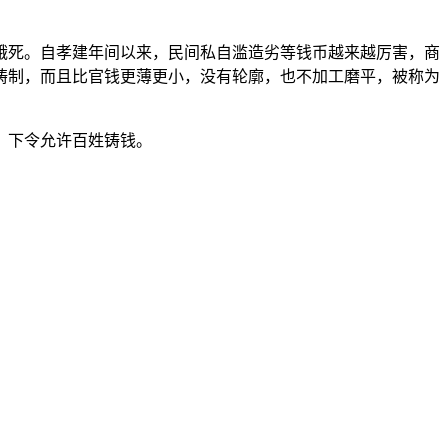
死。自孝建年间以来，民间私自滥造劣等钱币越来越厉害，商
铸制，而且比官钱更薄更小，没有轮廓，也不加工磨平，被称为
，下令允许百姓铸钱。