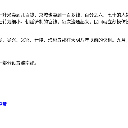
升米卖到几百钱，京城也卖到一百多钱，百分之六、七十的人饿
上转为细小。朝廷铸制的官钱，每次流通起来，民间就立刻模仿
、吴兴、义兴、晋陵、琅琊五郡在大明八年以前的欠租。九月
一部分设置淮南郡。
皇帝