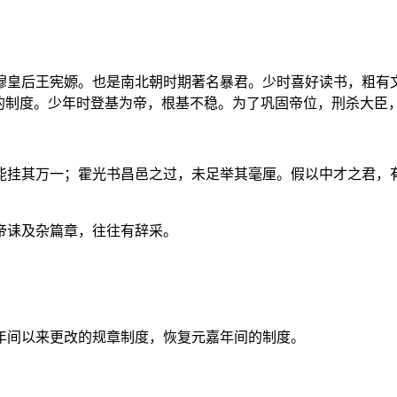
皇后王宪嫄。也是南北朝时期著名暴君。少时喜好读书，粗有文
期的制度。少年时登基为帝，根基不稳。为了巩固帝位，刑杀大臣
挂其万一；霍光书昌邑之过，未足举其毫厘。假以中才之君，有
诔及杂篇章，往往有辞采。
间以来更改的规章制度，恢复元嘉年间的制度。