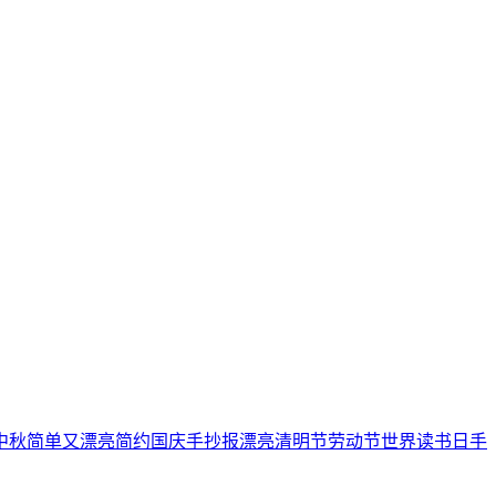
中秋
简单又漂亮
简约
国庆手抄报
漂亮
清明节
劳动节
世界读书日
手