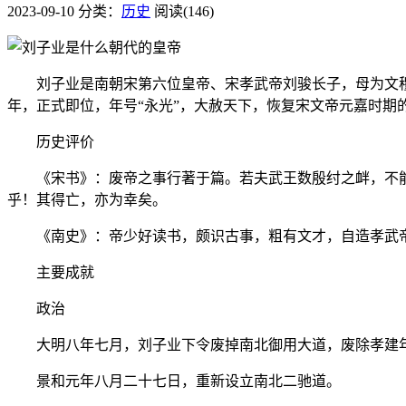
2023-09-10
分类：
历史
阅读(146)
刘子业是南朝宋第六位皇帝、宋孝武帝刘骏长子，母为文穆
年，正式即位，年号“永光”，大赦天下，恢复宋文帝元嘉时
历史评价
《宋书》：废帝之事行著于篇。若夫武王数殷纣之衅，不能
乎！其得亡，亦为幸矣。
《南史》：帝少好读书，颇识古事，粗有文才，自造孝武帝
主要成就
政治
大明八年七月，刘子业下令废掉南北御用大道，废除孝建年
景和元年八月二十七日，重新设立南北二驰道。