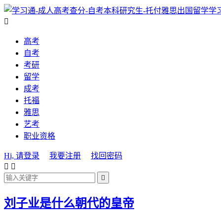
学

高考
自考
考研
留学
成考
托福
雅思
艺考
职业资格
Hi, 请登录
我要注册
找回密码



刘子业是什么朝代的皇帝