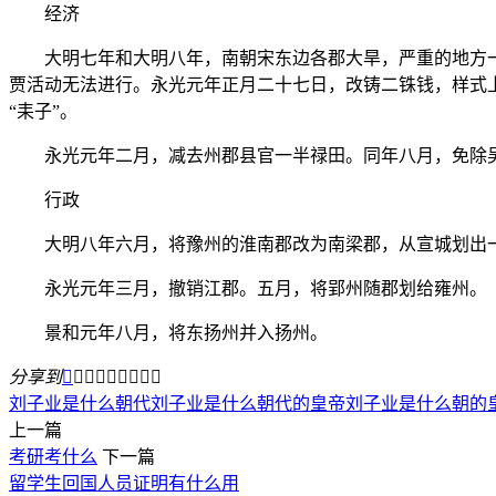
经济
大明七年和大明八年，南朝宋东边各郡大旱，严重的地方一
贾活动无法进行。永光元年正月二十七日，改铸二铢钱，样式
“耒子”。
永光元年二月，减去州郡县官一半禄田。同年八月，免除吴
行政
大明八年六月，将豫州的淮南郡改为南梁郡，从宣城划出
永光元年三月，撤销江郡。五月，将郢州随郡划给雍州。
景和元年八月，将东扬州并入扬州。
分享到









刘子业是什么朝代
刘子业是什么朝代的皇帝
刘子业是什么朝的
上一篇
考研考什么
下一篇
留学生回国人员证明有什么用