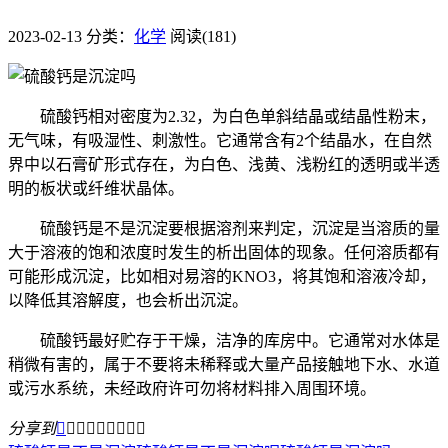
2023-02-13
分类：
化学
阅读(181)
硫酸钙相对密度为2.32，为白色单斜结晶或结晶性粉末，
无气味，有吸湿性、刺激性。它通常含有2个结晶水，在自然
界中以石膏矿形式存在，为白色、浅黄、浅粉红的透明或半透
明的板状或纤维状晶体。
硫酸钙是不是沉淀要根据溶剂来判定，沉淀是当溶质的量
大于溶液的饱和浓度时发生的析出固体的现象。任何溶质都有
可能形成沉淀，比如相对易溶的KNO3，将其饱和溶液冷却，
以降低其溶解度，也会析出沉淀。
硫酸钙最好贮存于干燥，洁净的库房中。它通常对水体是
稍微有害的，属于不要将未稀释或大量产品接触地下水、水道
或污水系统，未经政府许可勿将材料排入周围环境。
分享到








