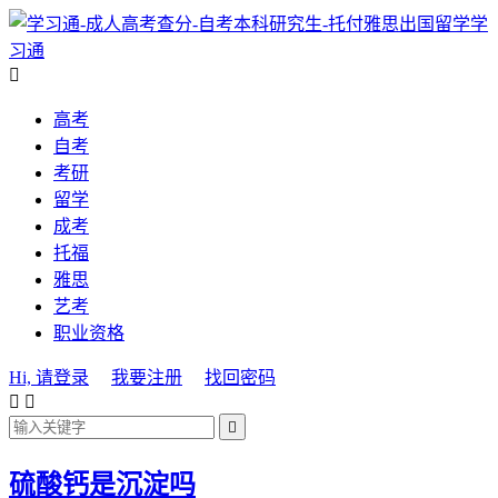
学
习通

高考
自考
考研
留学
成考
托福
雅思
艺考
职业资格
Hi, 请登录
我要注册
找回密码



硫酸钙是沉淀吗