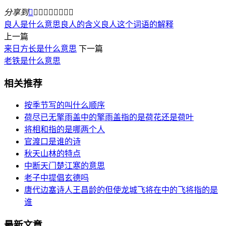
分享到









良人是什么意思
良人的含义
良人这个词语的解释
上一篇
来日方长是什么意思
下一篇
老铁是什么意思
相关推荐
按季节写的叫什么顺序
荷尽已无擎雨盖中的擎雨盖指的是荷花还是荷叶
将相和指的是哪两个人
官渡口是谁的诗
秋天山林的特点
中断天门楚江寒的意思
老子中提倡玄德吗
唐代边塞诗人王昌龄的但使龙城飞将在中的飞将指的是
谁
最新文章