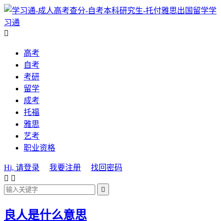
学
习通

高考
自考
考研
留学
成考
托福
雅思
艺考
职业资格
Hi, 请登录
我要注册
找回密码



良人是什么意思