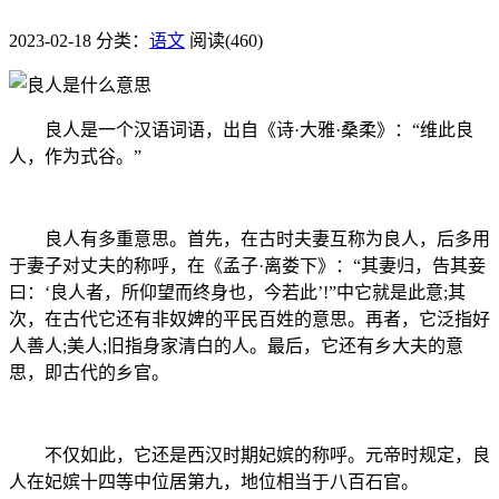
2023-02-18
分类：
语文
阅读(460)
良人是一个汉语词语，出自《诗·大雅·桑柔》：“维此良
人，作为式谷。”
良人有多重意思。首先，在古时夫妻互称为良人，后多用
于妻子对丈夫的称呼，在《孟子·离娄下》：“其妻归，告其妾
曰：‘良人者，所仰望而终身也，今若此’!”中它就是此意;其
次，在古代它还有非奴婢的平民百姓的意思。再者，它泛指好
人善人;美人;旧指身家清白的人。最后，它还有乡大夫的意
思，即古代的乡官。
不仅如此，它还是西汉时期妃嫔的称呼。元帝时规定，良
人在妃嫔十四等中位居第九，地位相当于八百石官。