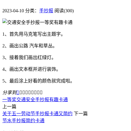
2023-04-10
分类：
手抄报
阅读(300)
1、首先用马克笔写出主题字。
2、画出公路 汽车和草丛。
3、接着我们画出红绿灯。
4、画出文本框并进行装饰。
5、最后涂上好看的颜色就完成啦。
分享到









一等奖
交通安全手抄报
有趣卡通
上一篇
关于五一劳动节手抄报卡通又简约
下一篇
节水手抄报简约卡通