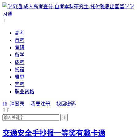
学
习通

高考
自考
考研
留学
成考
托福
雅思
艺考
职业资格
Hi, 请登录
我要注册
找回密码



交通安全手抄报一等奖有趣卡通