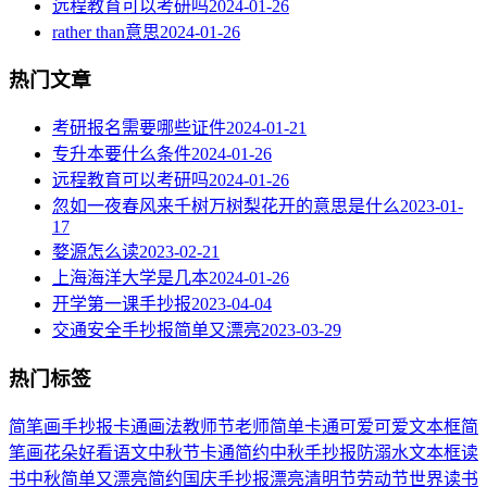
远程教育可以考研吗
2024-01-26
rather than意思
2024-01-26
热门文章
考研报名需要哪些证件
2024-01-21
专升本要什么条件
2024-01-26
远程教育可以考研吗
2024-01-26
忽如一夜春风来千树万树梨花开的意思是什么
2023-01-
17
婺源怎么读
2023-02-21
上海海洋大学是几本
2024-01-26
开学第一课手抄报
2023-04-04
交通安全手抄报简单又漂亮
2023-03-29
热门标签
简笔画
手抄报
卡通
画法
教师节
老师
简单
卡通可爱
可爱
文本框简
笔画
花朵
好看
语文
中秋节
卡通简约
中秋手抄报
防溺水
文本框
读
书
中秋
简单又漂亮
简约
国庆手抄报
漂亮
清明节
劳动节
世界读书