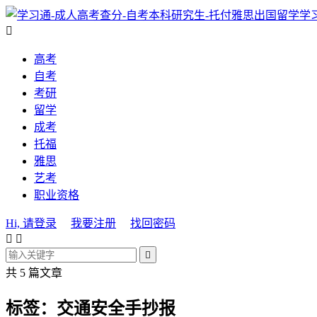
学

高考
自考
考研
留学
成考
托福
雅思
艺考
职业资格
Hi, 请登录
我要注册
找回密码



共 5 篇文章
标签：交通安全手抄报