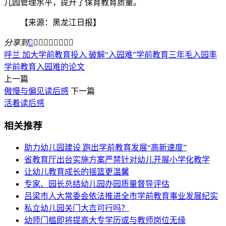
儿园管理水平，提升了保育教育质量。
【来源：黑龙江日报】
分享到









呼兰 加大学前教育投入 破解“入园难”
学前教育三年毛入园率
学前教育入园难的论文
上一篇
傲慢与偏见读后感
下一篇
活着读后感
相关推荐
助力幼儿园建设 跑出学前教育发展“高新速度”
省教育厅出台实施方案严禁针对幼儿开展小学化教学
让幼儿教育成长的摇篮更温馨
专家、园长总结幼儿园办园质量督导评估
吕梁市人大常委会依法推进全市学前教育事业发展纪实
私立幼儿园关门大吉可行吗？
幼师门槛即将提高大专学历或与教师岗位无缘