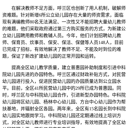
在解决教师不足方面，呼兰区也创新了用人机制，破解师
资难题。针对新增6所公立幼儿园存在大量的师资需求，面临
现有满编教师80名无法满足、一次性又不能招聘大量幼儿教师
的难题，他们采取政府通过第三方购买服务的方式，为新建公
立幼儿园聘用教师和教辅人员。今年，他们计划招聘幼儿教
师、保育员、炊事员、保安、保洁、保健等人员148人，目前
已完成了招标，有效地解决了教师不足、不能及时到位的难
题，保证了新改扩建幼儿园的正常开园和运转。
提高全区幼儿教学质量，建立普惠园补助制度和引进中科
院幼儿园先进的办园特色。呼兰区通过财政补贴方式，对民营
幼儿园进行投入，促进民营幼儿园的办园质量达到公立园水
平。目前，全区41所民营幼儿园中的29所已成为普惠园。同
时，呼兰区与中科院幼儿园合作，引进新型办园特色。中科院
幼儿园将区幼儿园、杨林中心幼儿园、方台中心幼儿园作为帮
扶基地，并辐射全区各园。两年来，全区有15名园长到中科院
幼儿园实地跟岗学习。中科院幼儿园还定期通过线上培训方
式，对全区幼儿教师进行专业培训指导，有效地提高了全区幼