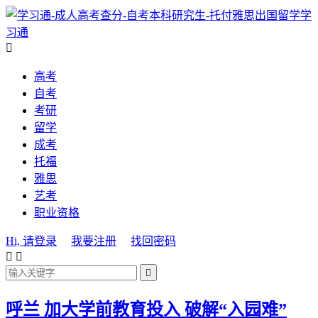
学
习通

高考
自考
考研
留学
成考
托福
雅思
艺考
职业资格
Hi, 请登录
我要注册
找回密码



呼兰 加大学前教育投入 破解“入园难”