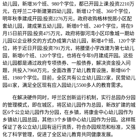
幼儿园，新增36个班、980个学位，都已开园上课;投资2210万
元，在呼兰二中新建第四幼儿园，新增12个班、360个学位，
明年秋季建成开园;投资2276万元，政府收购格林悦居小区配
套幼儿园，建成第五幼儿园，新增8个班、240个学位，将在9
月15日前开园;投资475万元，政府将御河湾小区印象城一期幼
儿园以企业移交的方式办成第六幼儿园，新增4个班、120个学
位，将于近日开园;投资791万元，将腰堡小学改建为第七幼儿
园，新增6个班、120个学位，也将在今年9月建成开园。这些
幼儿园都是通过政府专项债券、一般债券，解决资金投入问
题，共投入7968万元，全面改善了幼儿教育设施，新增66个
班、1980个学位。目前，全区共有公立幼儿园22家，民营幼儿
园41家，满足全区现有应入园幼儿5500多人的教育需求。
在解决硬件同时，呼兰区创新运行机制，实行总园办分园
的管理模式，即在城区，将区幼儿园作为总园，新改扩建的城
区6个公立幼儿园作为分园，在乡镇，将康金中心幼儿园作为
乡镇幼儿园总园，其他13个乡镇中心幼儿园作为分园。这样既
保证了各公立幼儿园有运行资质，符合办园规范和标准，又强
化了科学管理，促进了全区幼儿教育共同健康发展。