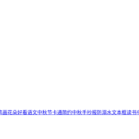
笔画
花朵
好看
语文
中秋节
卡通简约
中秋手抄报
防溺水
文本框
读书