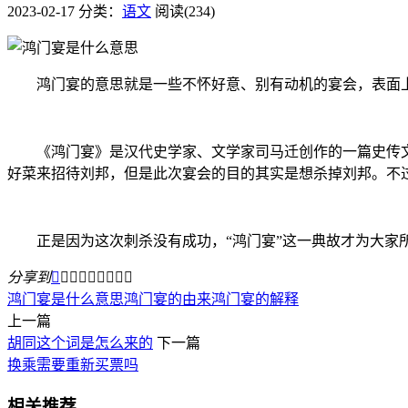
2023-02-17
分类：
语文
阅读(234)
鸿门宴的意思就是一些不怀好意、别有动机的宴会，表面上
《鸿门宴》是汉代史学家、文学家司马迁创作的一篇史传文，
好菜来招待刘邦，但是此次宴会的目的其实是想杀掉刘邦。不
正是因为这次刺杀没有成功，“鸿门宴”这一典故才为大家
分享到









鸿门宴是什么意思
鸿门宴的由来
鸿门宴的解释
上一篇
胡同这个词是怎么来的
下一篇
换乘需要重新买票吗
相关推荐