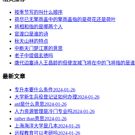
按季节写的叫什么顺序
荷尽已无擎雨盖中的擎雨盖指的是荷花还是荷叶
将相和指的是哪两个人
官渡口是谁的诗
秋天山林的特点
中断天门楚江寒的意思
老子中提倡玄德吗
唐代边塞诗人王昌龄的但使龙城飞将在中的飞将指的是谁
最新文章
专升本要什么条件
2024-01-26
大学新生兵役登记证如何办理
2024-01-26
atd是什么意思
2024-01-26
人力资源管理是冷门专业吗
2024-01-26
rather than意思
2024-01-26
上海海洋大学是几本
2024-01-26
远程教育可以考研吗
2024-01-26