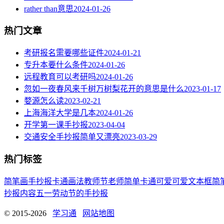
rather than意思
2024-01-26
热门文章
考研报名需要哪些证件
2024-01-21
专升本要什么条件
2024-01-26
远程教育可以考研吗
2024-01-26
忽如一夜春风来千树万树梨花开的意思是什么
2023-01-17
婺源怎么读
2023-02-21
上海海洋大学是几本
2024-01-26
开学第一课手抄报
2023-04-04
交通安全手抄报简单又漂亮
2023-03-29
热门标签
简笔画
手抄报
卡通
画法
教师节
老师
简单
卡通可爱
可爱
文本框简
抄报内容
五一劳动节
的手抄报
© 2015-2026
学习通
网站地图