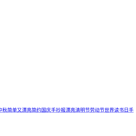
中秋
简单又漂亮
简约
国庆手抄报
漂亮
清明节
劳动节
世界读书日
手