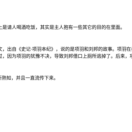
是请人喝酒吃饭，其实是主人抱有一些其它的目的在里面。
出自《史记·项羽本纪》，说的是项羽和刘邦的故事。项羽在秦
过，因为项羽的犹豫不决，导致刘邦借口上厕所逃掉了。后来，
所熟知，并且一直流传下来。