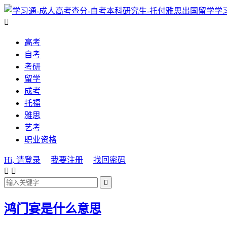
学

高考
自考
考研
留学
成考
托福
雅思
艺考
职业资格
Hi, 请登录
我要注册
找回密码



鸿门宴是什么意思