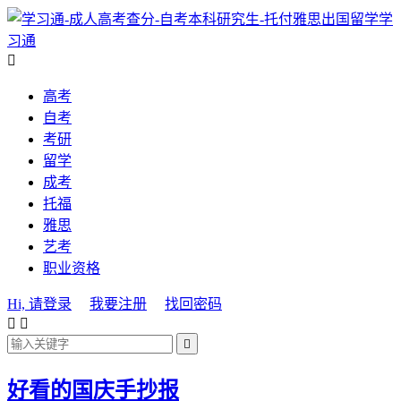
学
习通

高考
自考
考研
留学
成考
托福
雅思
艺考
职业资格
Hi, 请登录
我要注册
找回密码



好看的国庆手抄报