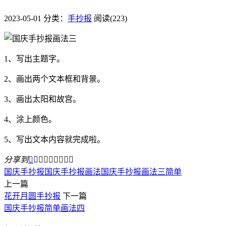
2023-05-01
分类：
手抄报
阅读(223)
1、写出主题字。
2、画出两个文本框和背景。
3、画出太阳和故宫。
4、涂上颜色。
5、写出文本内容就完成啦。
分享到









国庆手抄报
国庆手抄报画法
国庆手抄报画法三简单
上一篇
花开月圆手抄报
下一篇
国庆手抄报简单画法四