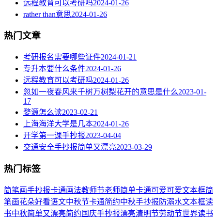
远程教育可以考研吗
2024-01-26
rather than意思
2024-01-26
热门文章
考研报名需要哪些证件
2024-01-21
专升本要什么条件
2024-01-26
远程教育可以考研吗
2024-01-26
忽如一夜春风来千树万树梨花开的意思是什么
2023-01-
17
婺源怎么读
2023-02-21
上海海洋大学是几本
2024-01-26
开学第一课手抄报
2023-04-04
交通安全手抄报简单又漂亮
2023-03-29
热门标签
简笔画
手抄报
卡通
画法
教师节
老师
简单
卡通可爱
可爱
文本框简
笔画
花朵
好看
语文
中秋节
卡通简约
中秋手抄报
防溺水
文本框
读
书
中秋
简单又漂亮
简约
国庆手抄报
漂亮
清明节
劳动节
世界读书