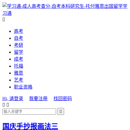
学
习通

高考
自考
考研
留学
成考
托福
雅思
艺考
职业资格
Hi, 请登录
我要注册
找回密码



国庆手抄报画法三