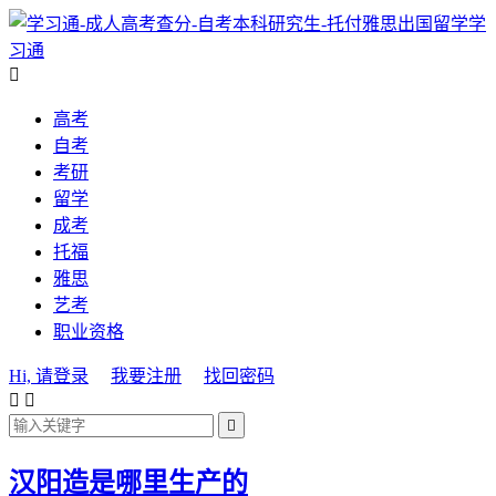
学
习通

高考
自考
考研
留学
成考
托福
雅思
艺考
职业资格
Hi, 请登录
我要注册
找回密码



汉阳造是哪里生产的