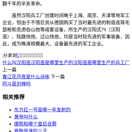
翻千年的辛亥革命。
虽然汉阳兵工厂创建时间晚于上海、南京、天津等地军工
企业，但由于不惜巨资从德国购买了当时最先进的制造连珠毛
瑟枪和克虏伯山炮等成套设备，所生产的汉阳式79（汉阳
造）、陆路快炮、过山快炮，均是当时较先进的军事装备，因
此，成为晚清规模最大、设备最先进的军工企业。
分享到









什么叫汉阳造
汉阳造是哪里生产的
汉阳造是哪里生产的兵工厂
上一篇
春江花月夜是什么诗体
下一篇
阿斗是刘禅吗
相关推荐
东方红一号是哪一年发射的
黄帝叫什么
康熙和哪个皇后合葬
皋陶是谁的儿子