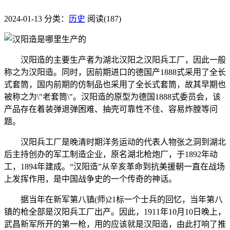
2024-01-13
分类：
历史
阅读(187)
汉阳造的主要生产者为湖北汉阳之汉阳兵工厂，因此一般
称之为汉阳造。同时，因前期进口的德国产1888式采用了全长
式套筒，国内前期的仿制品也采用了全长式套筒，故其早期也
被称之为\"老套筒\"。汉阳造的原型为德国1888式委员会，该
产品存在着装弹退弹困难、抽壳可靠性不佳、容易炸膛等问
题。
汉阳兵工厂是晚清时期洋务运动的代表人物张之洞到湖北
后主持创办的军工制造企业，原名湖北枪炮厂，于1892年动
工，1894年建成。“汉阳造”从辛亥革命到抗美援朝一直在战场
上发挥作用，是中国战争史的一个传奇的神话。
据当年在新军第八镇(师)21标一个士兵的回忆，当年第八
镇的枪全部是汉阳兵工厂出产。因此，1911年10月10日晚上，
武昌新军所开的第一枪，用的应该就是汉阳造，由此打响了推