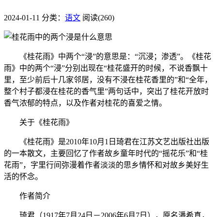
2024-01-11
分类：
语文
阅读(260)
《桂花雨》中两个“浸”的意思是：“沉浸；渗透”。《桂花
雨》中的两个“浸”分别出现在“桂花盛开的时候，不说香飘十
里，至少前后十几家邻居，没有不浸在桂花香里的”和“全年，
整个村子都浸在桂花的香气里”两句话中，突出了桂花开放时
香气浓郁的特点，以及作者对桂花的喜爱之情。
关于《桂花雨》
《桂花雨》是2010年10月1日琦君在江苏文艺出版社出版
的一本散文，主要回忆了作者故乡童年时代的“摇花乐”和“桂
花雨”，字里行间弥漫着作者淡淡的思乡情怀和对故乡美好生
活的怀念。
作者简介
琦君（1917年7月24日－2006年6月7日），原名潘希真，