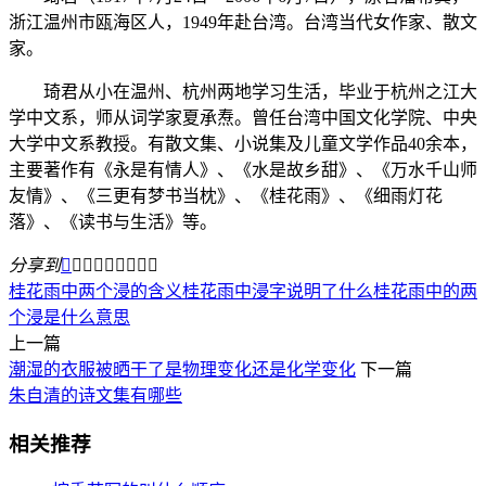
浙江温州市瓯海区人，1949年赴台湾。台湾当代女作家、散文
家。
琦君从小在温州、杭州两地学习生活，毕业于杭州之江大
学中文系，师从词学家夏承焘。曾任台湾中国文化学院、中央
大学中文系教授。有散文集、小说集及儿童文学作品40余本，
主要著作有《永是有情人》、《水是故乡甜》、《万水千山师
友情》、《三更有梦书当枕》、《桂花雨》、《细雨灯花
落》、《读书与生活》等。
分享到









桂花雨中两个浸的含义
桂花雨中浸字说明了什么
桂花雨中的两
个浸是什么意思
上一篇
潮湿的衣服被晒干了是物理变化还是化学变化
下一篇
朱自清的诗文集有哪些
相关推荐