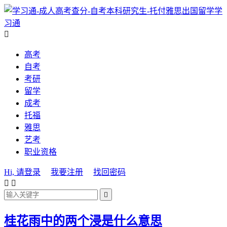
学
习通

高考
自考
考研
留学
成考
托福
雅思
艺考
职业资格
Hi, 请登录
我要注册
找回密码



桂花雨中的两个浸是什么意思