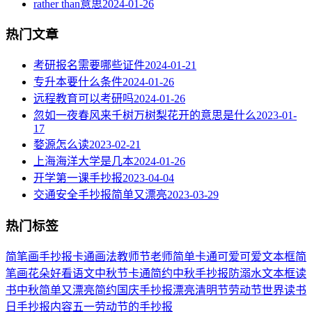
rather than意思
2024-01-26
热门文章
考研报名需要哪些证件
2024-01-21
专升本要什么条件
2024-01-26
远程教育可以考研吗
2024-01-26
忽如一夜春风来千树万树梨花开的意思是什么
2023-01-
17
婺源怎么读
2023-02-21
上海海洋大学是几本
2024-01-26
开学第一课手抄报
2023-04-04
交通安全手抄报简单又漂亮
2023-03-29
热门标签
简笔画
手抄报
卡通
画法
教师节
老师
简单
卡通可爱
可爱
文本框简
笔画
花朵
好看
语文
中秋节
卡通简约
中秋手抄报
防溺水
文本框
读
书
中秋
简单又漂亮
简约
国庆手抄报
漂亮
清明节
劳动节
世界读书
日
手抄报内容
五一劳动节
的手抄报