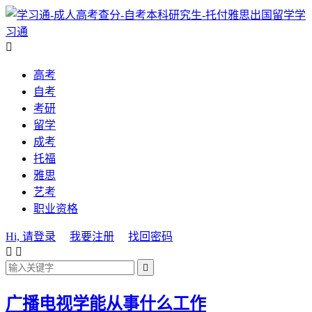
学
习通

高考
自考
考研
留学
成考
托福
雅思
艺考
职业资格
Hi, 请登录
我要注册
找回密码



广播电视学能从事什么工作