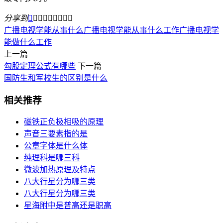
分享到









广播电视学能从事什么
广播电视学能从事什么工作
广播电视学
能做什么工作
上一篇
勾股定理公式有哪些
下一篇
国防生和军校生的区别是什么
相关推荐
磁铁正负极相吸的原理
声音三要素指的是
公章字体是什么体
纯理科是哪三科
微波加热原理及特点
八大行星分为哪三类
八大行星分为哪三类
星海附中是普高还是职高