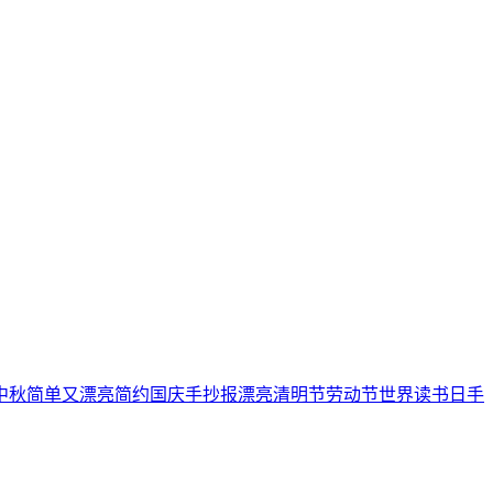
中秋
简单又漂亮
简约
国庆手抄报
漂亮
清明节
劳动节
世界读书日
手