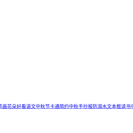
笔画
花朵
好看
语文
中秋节
卡通简约
中秋手抄报
防溺水
文本框
读书