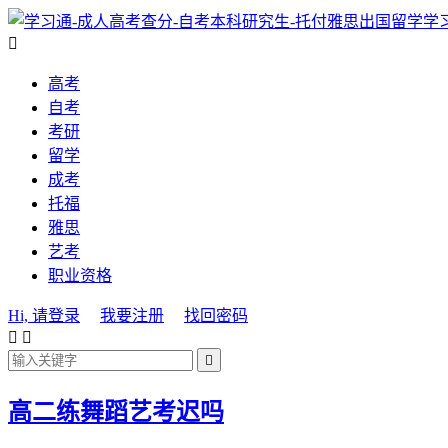
学

高考
自考
考研
留学
成考
托福
雅思
艺考
职业资格
Hi, 请登录
我要注册
找回密码



高二练舞蹈艺考迟吗