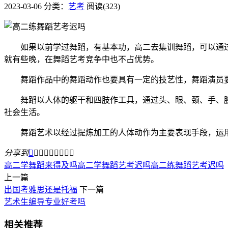
2023-03-06
分类：
艺考
阅读(323)
如果以前学过舞蹈，有基本功，高二去集训舞蹈，可以通过
就有些晚，在舞蹈艺考竞争中也不占优势。
舞蹈作品中的舞蹈动作也要具有一定的技艺性，舞蹈演员要
舞蹈以人体的躯干和四肢作工具，通过头、眼、颈、手、腕
社会生活。
舞蹈艺术以经过提炼加工的人体动作为主要表现手段，运用
分享到









高二学舞蹈来得及吗
高二学舞蹈艺考迟吗
高二练舞蹈艺考迟吗
上一篇
出国考雅思还是托福
下一篇
艺术生编导专业好考吗
相关推荐