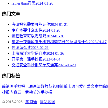
rather than意思
2024-01-26
热门文章
考研报名需要哪些证件
2024-01-21
专升本要什么条件
2024-01-26
远程教育可以考研吗
2024-01-26
忽如一夜春风来千树万树梨花开的意思是什么
2023-01-17
婺源怎么读
2023-02-21
上海海洋大学是几本
2024-01-26
开学第一课手抄报
2023-04-04
交通安全手抄报简单又漂亮
2023-03-29
热门标签
简笔画
手抄报
卡通
画法
教师节
老师
简单
卡通可爱
可爱
文本框简
抄报内容
五一劳动节
的手抄报
© 2015-2026
学习通
网站地图