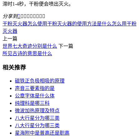
滞时1-4秒，干粉便会喷出灭火。
分享到









干粉灭火器怎么使用
干粉灭火器的使用方法是什么
怎么用干粉
灭火器
上一篇
世界七大奇迹分别是什么
下一篇
所见古诗的意思是什么
相关推荐
磁铁正负极相吸的原理
声音三要素指的是
公章字体是什么体
纯理科是哪三科
微波加热原理及特点
八大行星分为哪三类
八大行星分为哪三类
星海附中是普高还是职高