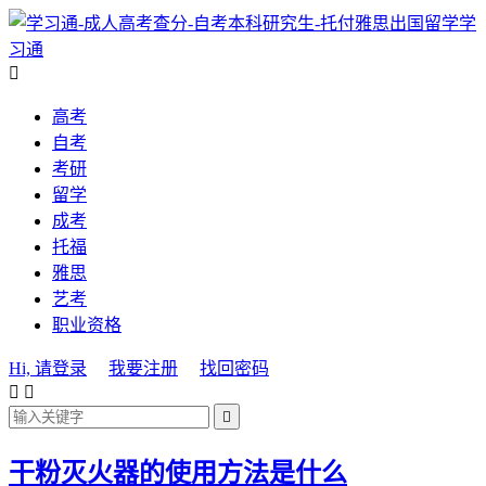
学
习通

高考
自考
考研
留学
成考
托福
雅思
艺考
职业资格
Hi, 请登录
我要注册
找回密码



干粉灭火器的使用方法是什么