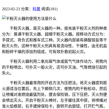
2023-02-23
分类：
科普
阅读(181)
干粉灭火器，是灭火器的一种。按充装干粉灭火剂的种类
分为：普通干粉灭火器、超细干粉灭火器。按移动方式分为：
手提式、背负式和推车式三种。灭火器内部装有磷酸铵盐等干
粉灭火剂，这种干粉灭火剂具有易流动性、干燥性，由无机盐
和粉碎干燥的添加剂组成，可有效扑救初起火灾。
干粉灭火器利用二氧化碳气体或氮气气体作动力，将筒内
的干粉喷出，可扑灭一般火灾，还可扑灭油，气等燃烧引起的
失火。
干粉灭火器最常用的开启方法为压把法。将灭火器提到距
火源适当位置后，先上下颠倒几次，使筒内的干粉松动，然后
让喷嘴对准燃烧最猛烈处，拔去保险销，压下压把，灭火剂便
会喷出灭火。开启干粉灭火棒时，左手握住其中部，将喷嘴对
准火焰根部，右手拔掉保险卡，旋转开启旋钮，打开贮气瓶，