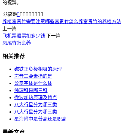
的祝辞。
分享到









养植富贵竹需要注意哪些
富贵竹怎么养
富贵竹的养植方法
上一篇
飞机票退票扣多少钱
下一篇
凤尾竹怎么养
相关推荐
磁铁正负极相吸的原理
声音三要素指的是
公章字体是什么体
纯理科是哪三科
微波加热原理及特点
八大行星分为哪三类
八大行星分为哪三类
星海附中是普高还是职高
最新文章