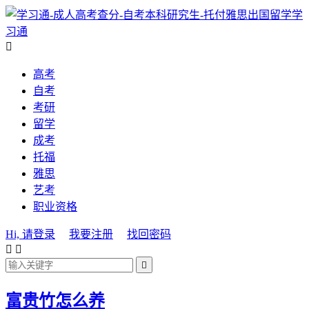
学
习通

高考
自考
考研
留学
成考
托福
雅思
艺考
职业资格
Hi, 请登录
我要注册
找回密码



富贵竹怎么养