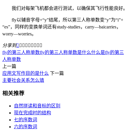
我们对每架飞机都会进行测试，以确保其飞行性能良好。
fly以辅音字母+“y”结尾，所以第三人称单数变“y”为“i”+
“es”，同样的变换单词还有study-studies，carry—baicarries，
worry—worries。
分享到









fly的第三人称单数
fly的第三人称单数是什么
什么是fly的第三
人称单数
上一篇
应用文写作目的是什么
下一篇
主要社会关系怎么填
相关推荐
自然拼读和音标的区别
现在完成时的结构
七的序数词
六的序数词