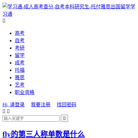
学
习通

高考
自考
考研
留学
成考
托福
雅思
艺考
职业资格
Hi, 请登录
我要注册
找回密码



fly的第三人称单数是什么