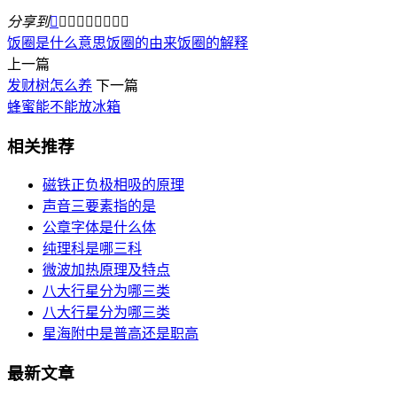
分享到









饭圈是什么意思
饭圈的由来
饭圈的解释
上一篇
发财树怎么养
下一篇
蜂蜜能不能放冰箱
相关推荐
磁铁正负极相吸的原理
声音三要素指的是
公章字体是什么体
纯理科是哪三科
微波加热原理及特点
八大行星分为哪三类
八大行星分为哪三类
星海附中是普高还是职高
最新文章