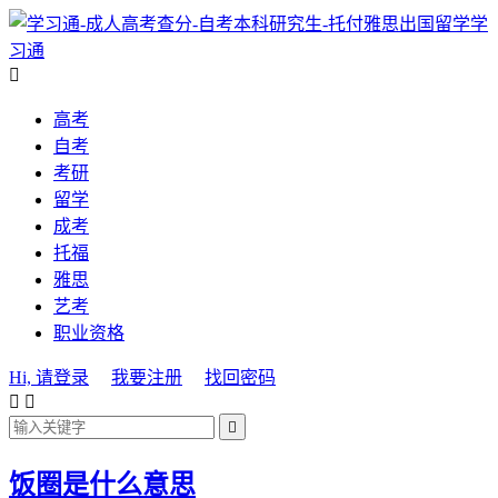
学
习通

高考
自考
考研
留学
成考
托福
雅思
艺考
职业资格
Hi, 请登录
我要注册
找回密码



饭圈是什么意思