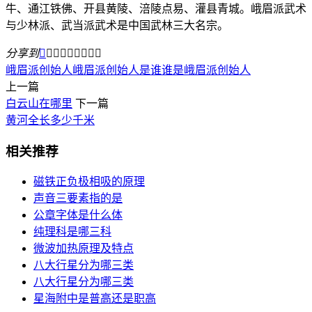
牛、通江铁佛、开县黄陵、涪陵点易、灌县青城。峨眉派武术
与少林派、武当派武术是中国武林三大名宗。
分享到









峨眉派创始人
峨眉派创始人是谁
谁是峨眉派创始人
上一篇
白云山在哪里
下一篇
黄河全长多少千米
相关推荐
磁铁正负极相吸的原理
声音三要素指的是
公章字体是什么体
纯理科是哪三科
微波加热原理及特点
八大行星分为哪三类
八大行星分为哪三类
星海附中是普高还是职高