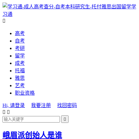
学
习通

高考
自考
考研
留学
成考
托福
雅思
艺考
职业资格
Hi, 请登录
我要注册
找回密码



峨眉派创始人是谁