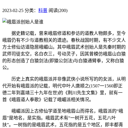
2023-02-25
分类：
科普
阅读(200)
据史籍记载，曾来峨眉修道和参访的道教人物颇多，至今
峨眉仍有不少与道教相关的遗迹。春秋战国时期，有不少文人
方士修仙访道隐居峨嵋山。其中峨眉武术创始人是先秦时期的
武师司徒玄空，名白衣三，号动灵子，因其曾模仿峨眉山白猿
的形态创造了白猿剑法(即猿公剑法)与白猿通臂拳，又称白猿
公。
历史上真实的峨眉派并非像武侠小说所写的的女派，从明
代开始有峨眉派的记载，明代中叶人唐顺之(1507一1560即正
德二年到嘉靖三十九年在世)的《荆川先生文集》里，就有一
首《峨眉道人拳歌》记载了峨嵋派相关情况。
峨嵋派因上古修仙学道圣地峨眉山而得名，峨眉派的“峨
眉”是地名，是实指。峨眉武术有“一树开五花，五花八叶
扶”。一树指的是峨眉武术，五花指的是五个地区，即丰都青