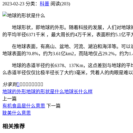
2023-02-23
分类：
科普
阅读(203)
地球形状，即地球的外形。随着科技的发展，人们对地球的形
的平均半径6371千米 ，最大周长约4万千米，表面积约5.1亿
在地球表面，有高山、盆地、河流、湖泊和海洋等。可以说地
地球表面的70.8%，约为3.61亿km2，而陆地仅占29.2%，约为
地球的赤道半径约长6378、137Km，这点差别与地球的
么赤道半径仅仅比极半径长了大约3毫米，凭着人的肉眼是难
分享到









地球的外形
地球的形状是什么
地球长什么样
上一篇
有机食品是什么意思
下一篇
耽美什么意思
相关推荐