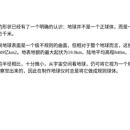
状已经有了一个明确的认识：地球并不是一个正球体，而是一
平方千米。
球表面是一个极不规则的曲面，但相对于整个地球而言，这些高低
1.49亿km2。地表地貌的最大起伏为19.9km，陆地平均高程840
平均半径相比，十分微小，从宇宙空间看地球，仍可将它视为一个
以察觉出来的，因此在制作地球仪时总是将它做成规则球体。