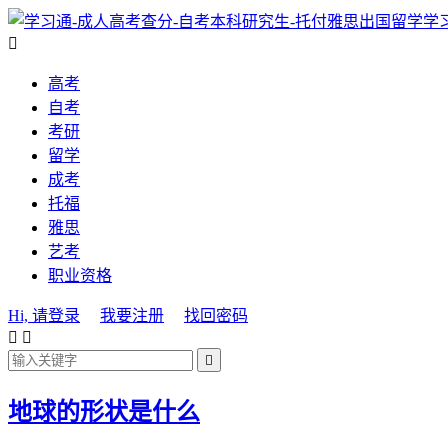
学

高考
自考
考研
留学
成考
托福
雅思
艺考
职业资格
Hi, 请登录
我要注册
找回密码



地球的形状是什么