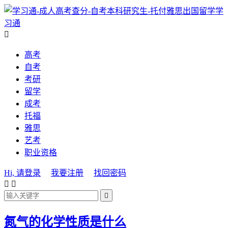
学
习通

高考
自考
考研
留学
成考
托福
雅思
艺考
职业资格
Hi, 请登录
我要注册
找回密码



氮气的化学性质是什么