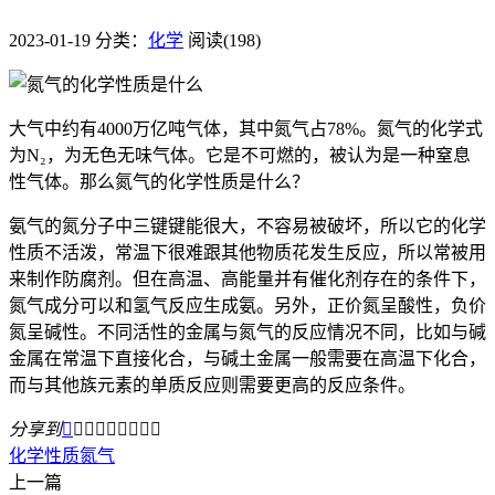
2023-01-19
分类：
化学
阅读(198)
大气中约有4000万亿吨气体，其中氮气占78%。氮气的化学式
为N₂，为无色无味气体。它是不可燃的，被认为是一种窒息
性气体。那么氮气的化学性质是什么？
氨气的氮分子中三键键能很大，不容易被破坏，所以它的化学
性质不活泼，常温下很难跟其他物质花发生反应，所以常被用
来制作防腐剂。但在高温、高能量并有催化剂存在的条件下，
氮气成分可以和氢气反应生成氨。另外，正价氮呈酸性，负价
氮呈碱性。不同活性的金属与氮气的反应情况不同，比如与碱
金属在常温下直接化合，与碱土金属一般需要在高温下化合，
而与其他族元素的单质反应则需要更高的反应条件。
分享到









化学
性质
氮气
上一篇