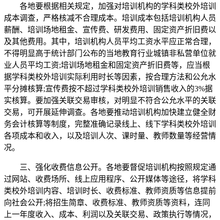
各地要根据相关规定，加强对培训机构的学科类校外培训
成本调查，严格核减不合理成本。培训成本包括培训机构人员
薪酬、培训场地租金、宣传费、研发费用、固定资产折旧费以
及其他费用。其中，培训机构人员平均工资水平应正常合理，
不得明显高于统计部门公布的当地教育行业城镇非私营单位就
业人员平均工资;培训场地租金和固定资产折旧费等，应当根
据学科类校外培训实际利用时长等因素，按合理方法和公允水
平分摊核算;宣传费按不超过学科类校外培训销售收入的3%据
实核算。要加强关联交易审核，对明显不符合公允水平的关联
交易，可开展延伸调查。各地要推动培训机构加快建立健全财
务会计核算等制度，完整准确记录线上、线下学科类校外培训
各项成本和收入，以及培训人次、课时量、教师数量等经营情
况。
三、强化收费信息公开。各地要督促培训机构按照规定通
过网站、收费场所、线上应用程序、公开媒体等途径，将学科
类校外培训内容、培训时长、收费标准、教师资质等信息提前
向社会公开;将招生简章、收费标准、教师资质等资料，连同
上一年度收入、成本、利润以及关联交易、政策执行等情况，