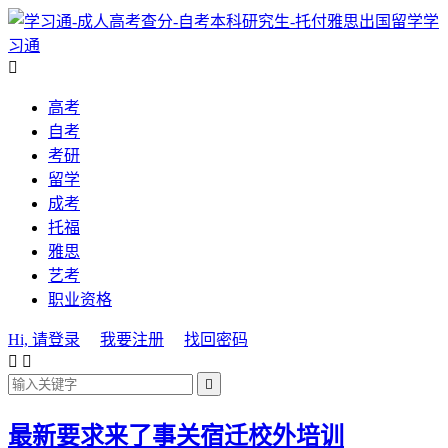
学
习通

高考
自考
考研
留学
成考
托福
雅思
艺考
职业资格
Hi, 请登录
我要注册
找回密码



最新要求来了事关宿迁校外培训