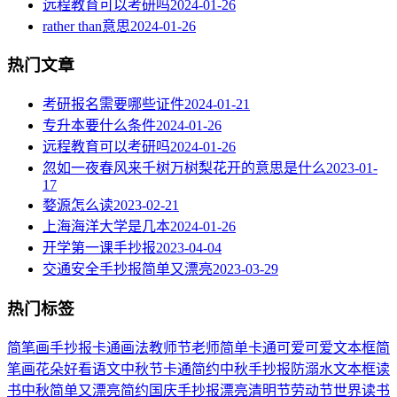
远程教育可以考研吗
2024-01-26
rather than意思
2024-01-26
热门文章
考研报名需要哪些证件
2024-01-21
专升本要什么条件
2024-01-26
远程教育可以考研吗
2024-01-26
忽如一夜春风来千树万树梨花开的意思是什么
2023-01-
17
婺源怎么读
2023-02-21
上海海洋大学是几本
2024-01-26
开学第一课手抄报
2023-04-04
交通安全手抄报简单又漂亮
2023-03-29
热门标签
简笔画
手抄报
卡通
画法
教师节
老师
简单
卡通可爱
可爱
文本框简
笔画
花朵
好看
语文
中秋节
卡通简约
中秋手抄报
防溺水
文本框
读
书
中秋
简单又漂亮
简约
国庆手抄报
漂亮
清明节
劳动节
世界读书