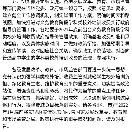
五、切实抓好组织实施。各地发展改革、教育、市场监管
等部门要在当地党委、政府统一领导下，按照《意见》要求，
建立健全工作协调机制，制定详细工作方案，明确时间表和路
线图，加快推进对义务教育阶段学科类校外培训收费实行政府
指导价管理工作。各地要于2021年底前出台义务教育阶段学科
类校外培训收费政府指导价管理政策，明确基准收费标准和浮
动幅度，以及具体实施时间，并做好政策衔接，加强预期引导
和宣传解读，及时回应社会关切，确保政策平稳落地。对面向
普通高中学生的学科类校外培训收费的管理，参照执行。
各级发展改革、教育、市场监管部门要进一步统一思想，
充分认识加强学科类校外培训收费监管对减轻学生校外培训负
担、净化教育生态、维护教育公平的重要意义，切实提高政治
站位，增强责任感和使命感，将其作为当前的重点工作任务，
摆在突出位置，抓实抓好、抓出成效，坚决遏制培训机构过度
逐利行为，将降费减负目标落到实处。请各省(区、市)于2022
年1月底前将贯彻落实情况书面报告国家发展改革委、教育部
和市场监管总局。政策执行中的重要情况和问题，请及时报
告。