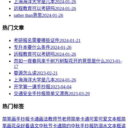
上海海洋大学是几本
2024-01-26
远程教育可以考研吗
2024-01-26
rather than意思
2024-01-26
热门文章
考研报名需要哪些证件
2024-01-21
专升本要什么条件
2024-01-26
远程教育可以考研吗
2024-01-26
忽如一夜春风来千树万树梨花开的意思是什么
2023-01-
17
婺源怎么读
2023-02-21
上海海洋大学是几本
2024-01-26
开学第一课手抄报
2023-04-04
交通安全手抄报简单又漂亮
2023-03-29
热门标签
简笔画
手抄报
卡通
画法
教师节
老师
简单
卡通可爱
可爱
文本框简
笔画
花朵
好看
语文
中秋节
卡通简约
中秋手抄报
防溺水
文本框
读