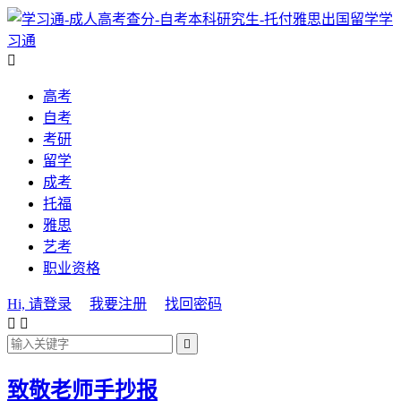
学
习通

高考
自考
考研
留学
成考
托福
雅思
艺考
职业资格
Hi, 请登录
我要注册
找回密码



致敬老师手抄报