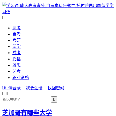
学
习通

高考
自考
考研
留学
成考
托福
雅思
艺考
职业资格
Hi, 请登录
我要注册
找回密码



芝加哥有哪些大学