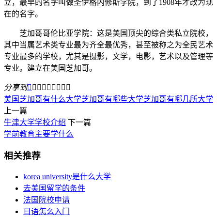
立，最早的名字叫做圣伊格内修斯学院，到了1908年才改为现
在的名字。
芝加哥哥伦比亚学院：这是美国顶尖的综合类私立院校，
其中当属艺术类专业最为齐全最优秀，甚至被称之为全民艺术
专业最多的学校，尤其是摄影，文学，电影，艺术以及管理等
专业。建立在美国芝加哥。
分享到









美国芝加哥有什么大学
芝加哥有哪些大学
芝加哥有哪几所大学
上一篇
牛津大学学校介绍
下一篇
学前教育主要学什么
相关推荐
korea university是什么大学
去美国留学的条件
法国院校申请
日语怎么入门