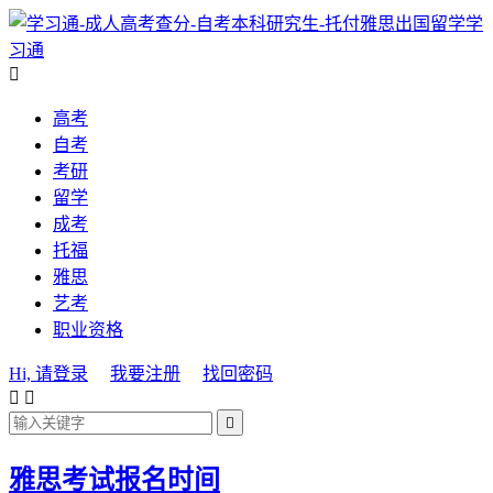
学
习通

高考
自考
考研
留学
成考
托福
雅思
艺考
职业资格
Hi, 请登录
我要注册
找回密码



雅思考试报名时间