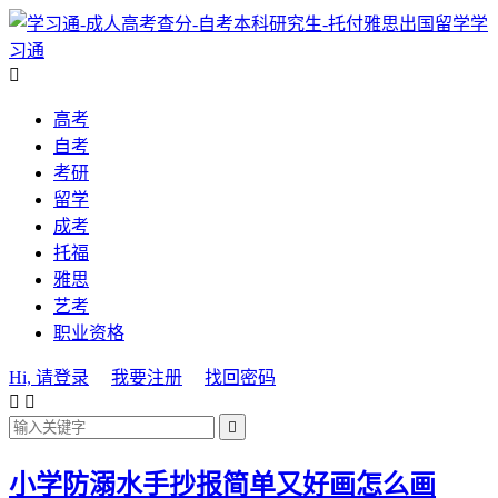
学
习通

高考
自考
考研
留学
成考
托福
雅思
艺考
职业资格
Hi, 请登录
我要注册
找回密码



小学防溺水手抄报简单又好画怎么画