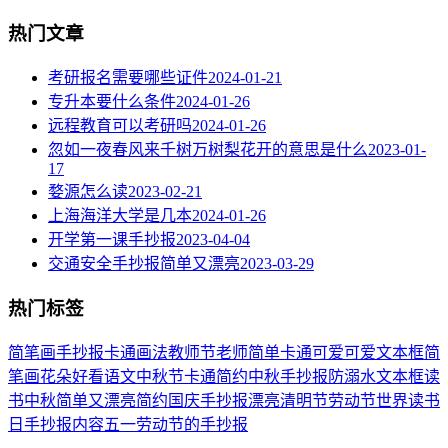
热门文章
考研报名需要哪些证件
2024-01-21
专升本要什么条件
2024-01-26
远程教育可以考研吗
2024-01-26
忽如一夜春风来千树万树梨花开的意思是什么
2023-01-
17
婺源怎么读
2023-02-21
上海海洋大学是几本
2024-01-26
开学第一课手抄报
2023-04-04
交通安全手抄报简单又漂亮
2023-03-29
热门标签
简笔画
手抄报
卡通
画法
教师节
老师
简单
卡通可爱
可爱
文本框简
笔画
花朵
好看
语文
中秋节
卡通简约
中秋手抄报
防溺水
文本框
读
书
中秋
简单又漂亮
简约
国庆手抄报
漂亮
清明节
劳动节
世界读书
日
手抄报内容
五一劳动节
的手抄报