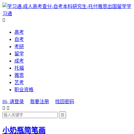
学
习通

高考
自考
考研
留学
成考
托福
雅思
艺考
职业资格
Hi, 请登录
我要注册
找回密码



小奶瓶简笔画