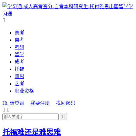
学
习通

高考
自考
考研
留学
成考
托福
雅思
艺考
职业资格
Hi, 请登录
我要注册
找回密码



托福难还是雅思难