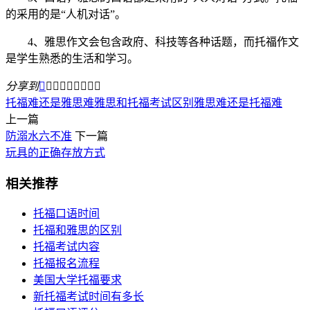
的采用的是“人机对话”。
4、雅思作文会包含政府、科技等各种话题，而托福作文
是学生熟悉的生活和学习。
分享到









托福难还是雅思难
雅思和托福考试区别
雅思难还是托福难
上一篇
防溺水六不准
下一篇
玩具的正确存放方式
相关推荐
托福口语时间
托福和雅思的区别
托福考试内容
托福报名流程
美国大学托福要求
新托福考试时间有多长