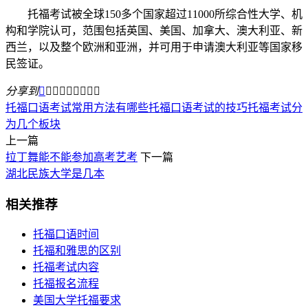
托福考试被全球150多个国家超过11000所综合性大学、机
构和学院认可，范围包括英国、美国、加拿大、澳大利亚、新
西兰，以及整个欧洲和亚洲，并可用于申请澳大利亚等国家移
民签证。
分享到









托福口语考试常用方法有哪些
托福口语考试的技巧
托福考试分
为几个板块
上一篇
拉丁舞能不能参加高考艺考
下一篇
湖北民族大学是几本
相关推荐
托福口语时间
托福和雅思的区别
托福考试内容
托福报名流程
美国大学托福要求