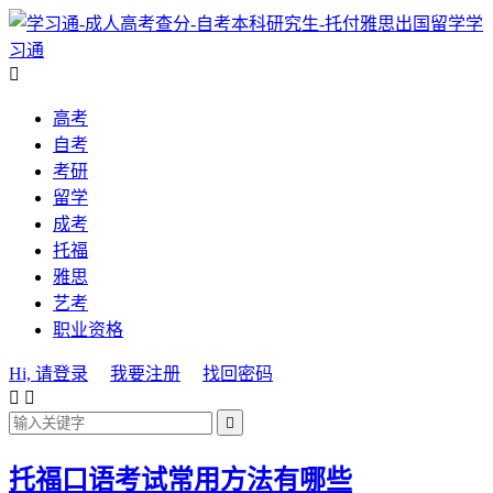
学
习通

高考
自考
考研
留学
成考
托福
雅思
艺考
职业资格
Hi, 请登录
我要注册
找回密码



托福口语考试常用方法有哪些