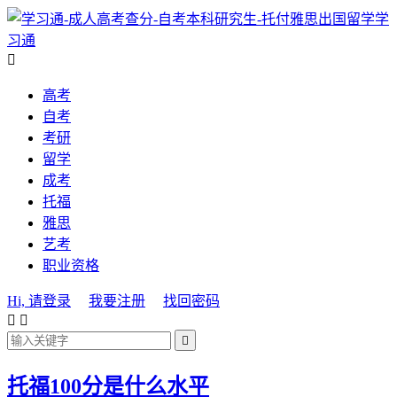
学
习通

高考
自考
考研
留学
成考
托福
雅思
艺考
职业资格
Hi, 请登录
我要注册
找回密码



托福100分是什么水平