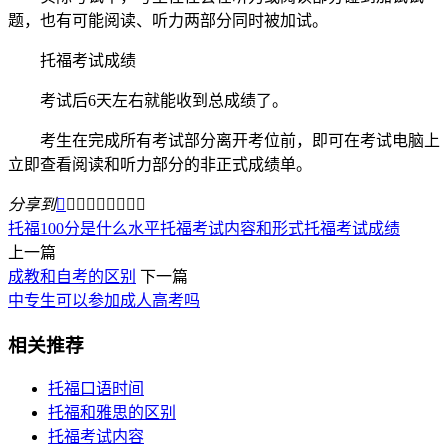
题，也有可能阅读、听力两部分同时被加试。
托福考试成绩
考试后6天左右就能收到总成绩了。
考生在完成所有考试部分离开考位前，即可在考试电脑上
立即查看阅读和听力部分的非正式成绩单。
分享到









托福100分是什么水平
托福考试内容和形式
托福考试成绩
上一篇
成教和自考的区别
下一篇
中专生可以参加成人高考吗
相关推荐
托福口语时间
托福和雅思的区别
托福考试内容