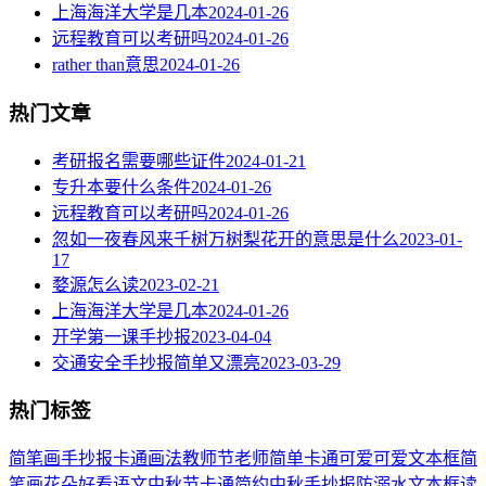
上海海洋大学是几本
2024-01-26
远程教育可以考研吗
2024-01-26
rather than意思
2024-01-26
热门文章
考研报名需要哪些证件
2024-01-21
专升本要什么条件
2024-01-26
远程教育可以考研吗
2024-01-26
忽如一夜春风来千树万树梨花开的意思是什么
2023-01-
17
婺源怎么读
2023-02-21
上海海洋大学是几本
2024-01-26
开学第一课手抄报
2023-04-04
交通安全手抄报简单又漂亮
2023-03-29
热门标签
简笔画
手抄报
卡通
画法
教师节
老师
简单
卡通可爱
可爱
文本框简
笔画
花朵
好看
语文
中秋节
卡通简约
中秋手抄报
防溺水
文本框
读