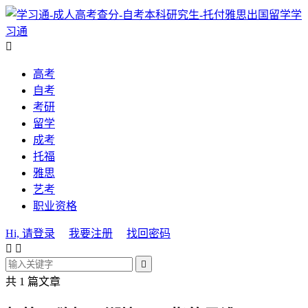
学
习通

高考
自考
考研
留学
成考
托福
雅思
艺考
职业资格
Hi, 请登录
我要注册
找回密码



共 1 篇文章