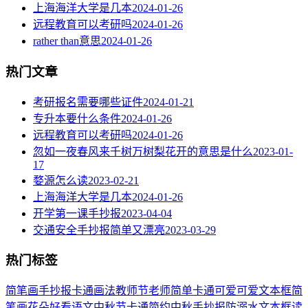
上海海洋大学是几本
2024-01-26
远程教育可以考研吗
2024-01-26
rather than意思
2024-01-26
热门文章
考研报名需要哪些证件
2024-01-21
专升本要什么条件
2024-01-26
远程教育可以考研吗
2024-01-26
忽如一夜春风来千树万树梨花开的意思是什么
2023-01-
17
婺源怎么读
2023-02-21
上海海洋大学是几本
2024-01-26
开学第一课手抄报
2023-04-04
交通安全手抄报简单又漂亮
2023-03-29
热门标签
简笔画
手抄报
卡通
画法
教师节
老师
简单
卡通可爱
可爱
文本框简
笔画
花朵
好看
语文
中秋节
卡通简约
中秋手抄报
防溺水
文本框
读