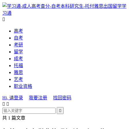
学
习通

高考
自考
考研
留学
成考
托福
雅思
艺考
职业资格
Hi, 请登录
我要注册
找回密码



共 1 篇文章