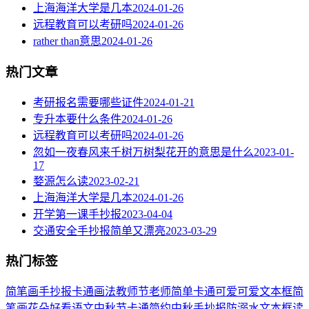
上海海洋大学是几本
2024-01-26
远程教育可以考研吗
2024-01-26
rather than意思
2024-01-26
热门文章
考研报名需要哪些证件
2024-01-21
专升本要什么条件
2024-01-26
远程教育可以考研吗
2024-01-26
忽如一夜春风来千树万树梨花开的意思是什么
2023-01-
17
婺源怎么读
2023-02-21
上海海洋大学是几本
2024-01-26
开学第一课手抄报
2023-04-04
交通安全手抄报简单又漂亮
2023-03-29
热门标签
简笔画
手抄报
卡通
画法
教师节
老师
简单
卡通可爱
可爱
文本框简
笔画
花朵
好看
语文
中秋节
卡通简约
中秋手抄报
防溺水
文本框
读