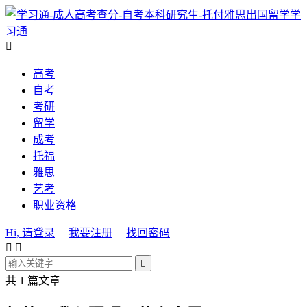
学
习通

高考
自考
考研
留学
成考
托福
雅思
艺考
职业资格
Hi, 请登录
我要注册
找回密码



共 1 篇文章