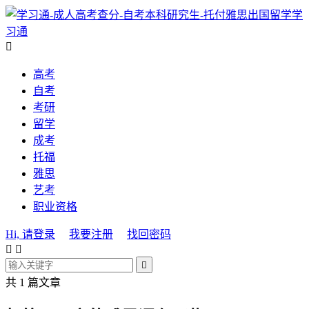
学
习通

高考
自考
考研
留学
成考
托福
雅思
艺考
职业资格
Hi, 请登录
我要注册
找回密码



共 1 篇文章