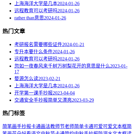
上海海洋大学是几本
2024-01-26
远程教育可以考研吗
2024-01-26
rather than意思
2024-01-26
热门文章
考研报名需要哪些证件
2024-01-21
专升本要什么条件
2024-01-26
远程教育可以考研吗
2024-01-26
忽如一夜春风来千树万树梨花开的意思是什么
2023-01-
17
婺源怎么读
2023-02-21
上海海洋大学是几本
2024-01-26
开学第一课手抄报
2023-04-04
交通安全手抄报简单又漂亮
2023-03-29
热门标签
简笔画
手抄报
卡通
画法
教师节
老师
简单
卡通可爱
可爱
文本框简
笔画
花朵
好看
语文
中秋节
卡通简约
中秋手抄报
防溺水
文本框
读