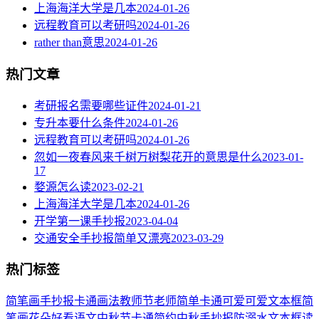
上海海洋大学是几本
2024-01-26
远程教育可以考研吗
2024-01-26
rather than意思
2024-01-26
热门文章
考研报名需要哪些证件
2024-01-21
专升本要什么条件
2024-01-26
远程教育可以考研吗
2024-01-26
忽如一夜春风来千树万树梨花开的意思是什么
2023-01-
17
婺源怎么读
2023-02-21
上海海洋大学是几本
2024-01-26
开学第一课手抄报
2023-04-04
交通安全手抄报简单又漂亮
2023-03-29
热门标签
简笔画
手抄报
卡通
画法
教师节
老师
简单
卡通可爱
可爱
文本框简
笔画
花朵
好看
语文
中秋节
卡通简约
中秋手抄报
防溺水
文本框
读