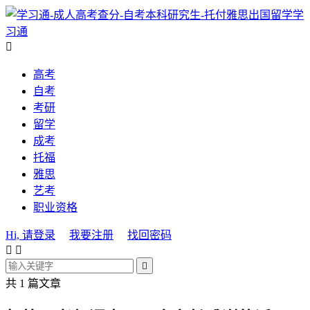
学
习通

高考
自考
考研
留学
成考
托福
雅思
艺考
职业资格
Hi, 请登录
我要注册
找回密码



共 1 篇文章