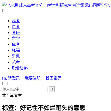
学

高考
自考
考研
留学
成考
托福
雅思
艺考
职业资格
Hi, 请登录
我要注册
找回密码



共 1 篇文章
标签：好记性不如烂笔头的意思