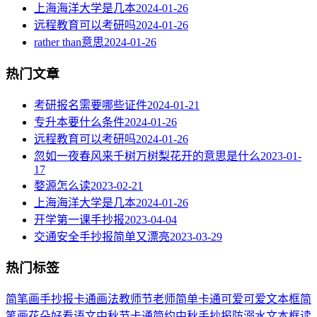
上海海洋大学是几本
2024-01-26
远程教育可以考研吗
2024-01-26
rather than意思
2024-01-26
热门文章
考研报名需要哪些证件
2024-01-21
专升本要什么条件
2024-01-26
远程教育可以考研吗
2024-01-26
忽如一夜春风来千树万树梨花开的意思是什么
2023-01-
17
婺源怎么读
2023-02-21
上海海洋大学是几本
2024-01-26
开学第一课手抄报
2023-04-04
交通安全手抄报简单又漂亮
2023-03-29
热门标签
简笔画
手抄报
卡通
画法
教师节
老师
简单
卡通可爱
可爱
文本框简
笔画
花朵
好看
语文
中秋节
卡通简约
中秋手抄报
防溺水
文本框
读