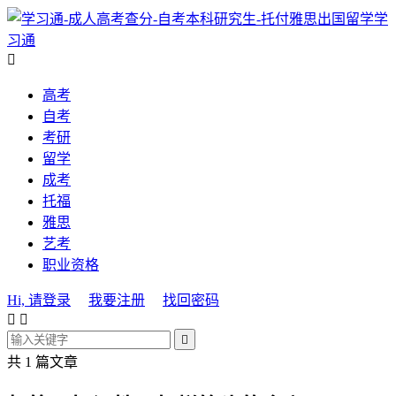
学
习通

高考
自考
考研
留学
成考
托福
雅思
艺考
职业资格
Hi, 请登录
我要注册
找回密码



共 1 篇文章