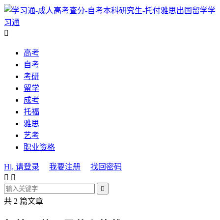
学
习通

高考
自考
考研
留学
成考
托福
雅思
艺考
职业资格
Hi, 请登录
我要注册
找回密码



共 2 篇文章