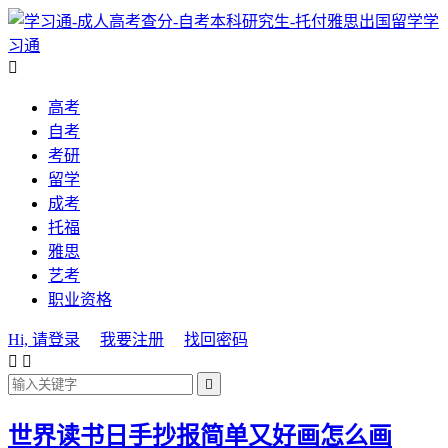
学
习通

高考
自考
考研
留学
成考
托福
雅思
艺考
职业资格
Hi, 请登录
我要注册
找回密码



世界读书日手抄报简单又好画怎么画