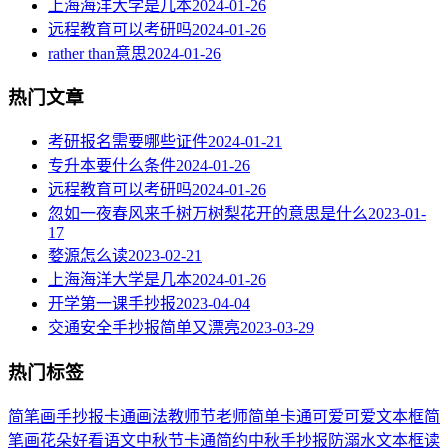
上海海洋大学是几本
2024-01-26
远程教育可以考研吗
2024-01-26
rather than意思
2024-01-26
热门文章
考研报名需要哪些证件
2024-01-21
专升本要什么条件
2024-01-26
远程教育可以考研吗
2024-01-26
忽如一夜春风来千树万树梨花开的意思是什么
2023-01-
17
婺源怎么读
2023-02-21
上海海洋大学是几本
2024-01-26
开学第一课手抄报
2023-04-04
交通安全手抄报简单又漂亮
2023-03-29
热门标签
简笔画
手抄报
卡通
画法
教师节
老师
简单
卡通可爱
可爱
文本框简
笔画
花朵
好看
语文
中秋节
卡通简约
中秋手抄报
防溺水
文本框
读