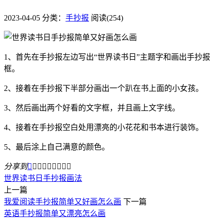
2023-04-05
分类：
手抄报
阅读(254)
1、首先在手抄报左边写出“世界读书日”主题字和画出手抄报
框。
2、接着在手抄报下半部分画出一个趴在书上面的小女孩。
3、然后画出两个好看的文字框，并且画上文字线。
4、接着在手抄报空白处用漂亮的小花花和书本进行装饰。
5、最后涂上自己满意的颜色。
分享到









世界读书日
手抄报
画法
上一篇
我爱阅读手抄报简单又好画怎么画
下一篇
英语手抄报简单又漂亮怎么画