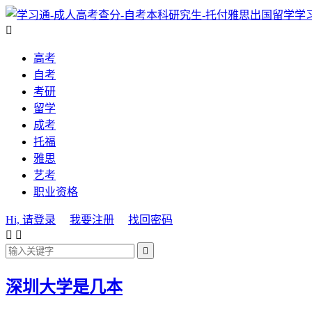
学

高考
自考
考研
留学
成考
托福
雅思
艺考
职业资格
Hi, 请登录
我要注册
找回密码



深圳大学是几本