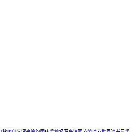
中秋
简单又漂亮
简约
国庆手抄报
漂亮
清明节
劳动节
世界读书日
手