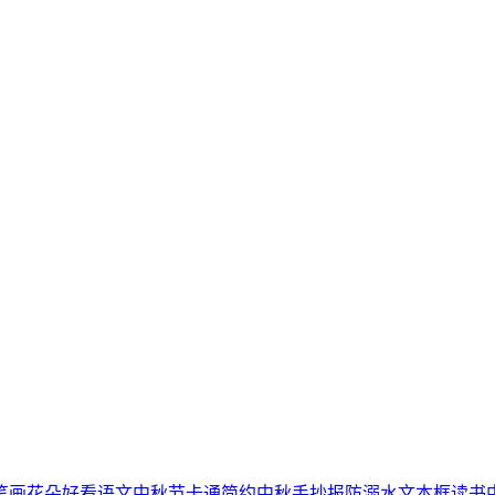
笔画
花朵
好看
语文
中秋节
卡通简约
中秋手抄报
防溺水
文本框
读书