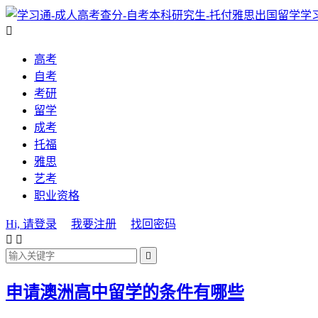
学

高考
自考
考研
留学
成考
托福
雅思
艺考
职业资格
Hi, 请登录
我要注册
找回密码



申请澳洲高中留学的条件有哪些