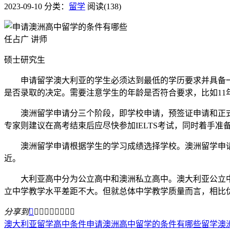
2023-09-10
分类：
留学
阅读(138)
任占广 讲师
硕士研究生
申请留学澳大利亚的学生必须达到最低的学历要求并具备一
是否录取的决定。需要注意学生的年龄是否符合要求，比如11年
澳洲留学申请分三个阶段，即学校申请，预签证申请和正式签
专家则建议在高考结束后应尽快参加IELTS考试，同时着手准
澳洲留学申请根据学生的学习成绩选择学校。澳洲留学申请
近。
大利亚高中分为公立高中和澳洲私立高中。澳大利亚公立中
立中学教学水平差距不大。但就总体中学教学质量而言，相比
分享到









澳大利亚留学高中条件
申请澳洲高中留学的条件有哪些
留学澳