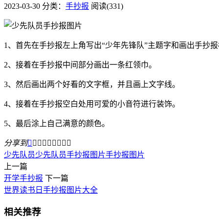
2023-03-30
分类：
手抄报
阅读(331)
1、首先在手抄报左上角写出“少年先锋队”主题字和画出手抄报
2、接着在手抄报中间部分画出一条红领巾。
3、然后画出两个好看的文字框，并且画上文字线。
4、接着在手抄报空白处用可爱的小音符进行装饰。
5、最后涂上自己满意的颜色。
分享到









少先队员
少先队员手抄报图片
手抄报图片
上一篇
开学手抄报
下一篇
世界读书日手抄报图片大全
相关推荐