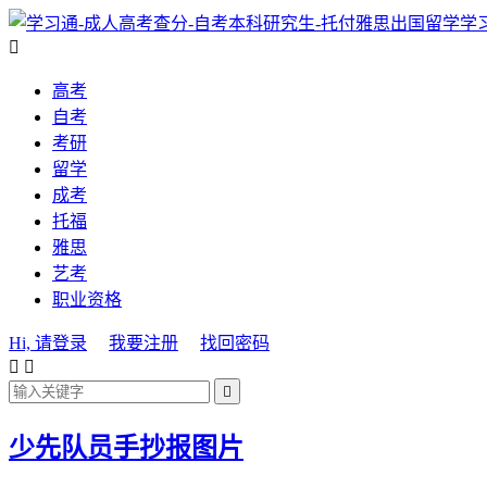
学

高考
自考
考研
留学
成考
托福
雅思
艺考
职业资格
Hi, 请登录
我要注册
找回密码



少先队员手抄报图片