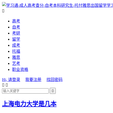
学

高考
自考
考研
留学
成考
托福
雅思
艺考
职业资格
Hi, 请登录
我要注册
找回密码



上海电力大学是几本