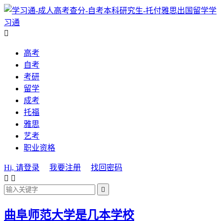
学
习通

高考
自考
考研
留学
成考
托福
雅思
艺考
职业资格
Hi, 请登录
我要注册
找回密码



曲阜师范大学是几本学校