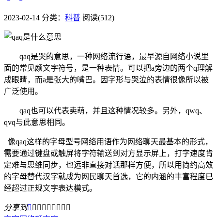
2023-02-14
分类：
科普
阅读(512)
qaq是哭的意思，一种网络流行语，最早源自网络小说里
面的常见颜文字符号，是一种表情。可以把a旁边的两个q理解
成眼睛，而a是张大的嘴巴。因字形与哭泣的表情很像所以被
广泛使用。
qaq也可以代表卖萌，并且这种情况较多。另外，qwq、
qvq与此意思相同。
像qaq这样的字母型号网络用语作为网络聊天最基本的形式，
需要通过键盘或触屏将字符输送到对方显示屏上，打字速度肯
定难与思维同步，也远非直接对话那样方便，所以用简约高效
的字母替代汉字就成为网民聊天首选，它的内涵的丰富程度已
经超过正规文字表达模式。
分享到








