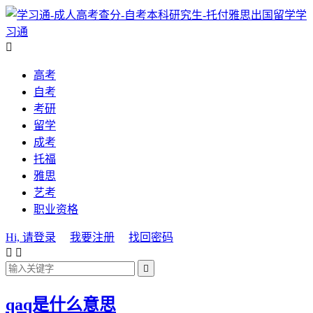
学
习通

高考
自考
考研
留学
成考
托福
雅思
艺考
职业资格
Hi, 请登录
我要注册
找回密码



qaq是什么意思