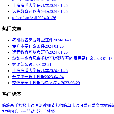
上海海洋大学是几本
2024-01-26
远程教育可以考研吗
2024-01-26
rather than意思
2024-01-26
热门文章
考研报名需要哪些证件
2024-01-21
专升本要什么条件
2024-01-26
远程教育可以考研吗
2024-01-26
忽如一夜春风来千树万树梨花开的意思是什么
2023-01-17
婺源怎么读
2023-02-21
上海海洋大学是几本
2024-01-26
开学第一课手抄报
2023-04-04
交通安全手抄报简单又漂亮
2023-03-29
热门标签
简笔画
手抄报
卡通
画法
教师节
老师
简单
卡通可爱
可爱
文本框简
抄报内容
五一劳动节
的手抄报