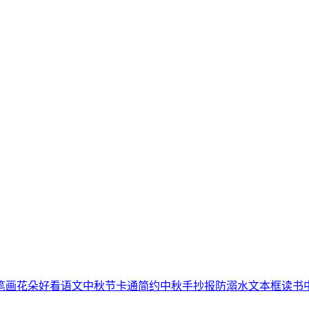
笔画
花朵
好看
语文
中秋节
卡通简约
中秋手抄报
防溺水
文本框
读书