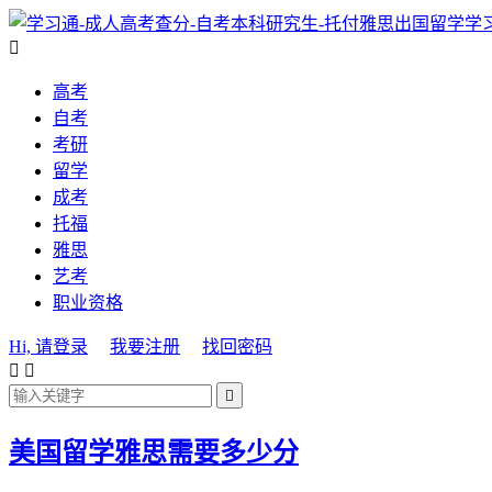
学

高考
自考
考研
留学
成考
托福
雅思
艺考
职业资格
Hi, 请登录
我要注册
找回密码



美国留学雅思需要多少分