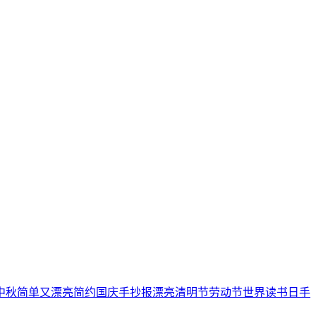
中秋
简单又漂亮
简约
国庆手抄报
漂亮
清明节
劳动节
世界读书日
手