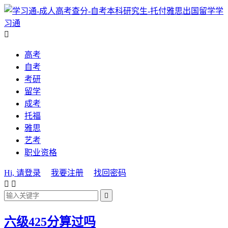
学
习通

高考
自考
考研
留学
成考
托福
雅思
艺考
职业资格
Hi, 请登录
我要注册
找回密码



六级425分算过吗