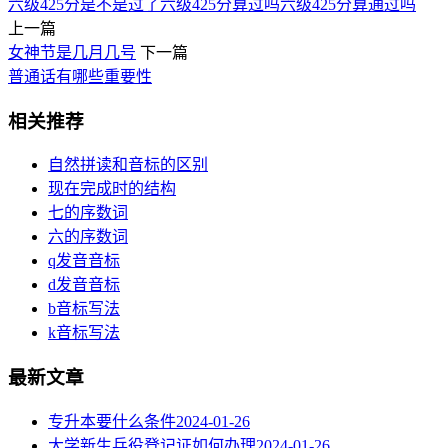
六级425分是不是过了
六级425分算过吗
六级425分算通过吗
上一篇
女神节是几月几号
下一篇
普通话有哪些重要性
相关推荐
自然拼读和音标的区别
现在完成时的结构
七的序数词
六的序数词
q发音音标
d发音音标
b音标写法
k音标写法
最新文章
专升本要什么条件
2024-01-26
大学新生兵役登记证如何办理
2024-01-26