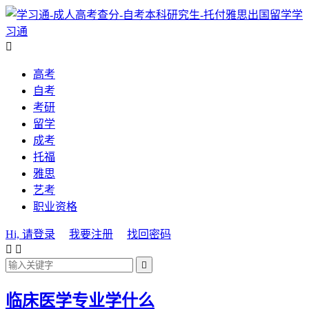
学
习通

高考
自考
考研
留学
成考
托福
雅思
艺考
职业资格
Hi, 请登录
我要注册
找回密码



临床医学专业学什么